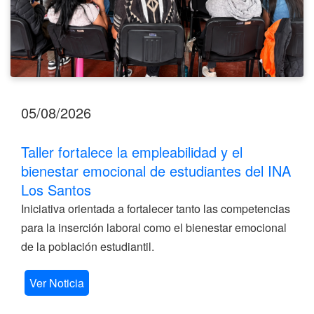
Los
Santos
05/08/2026
Taller fortalece la empleabilidad y el
bienestar emocional de estudiantes del INA
Los Santos
Iniciativa orientada a fortalecer tanto las competencias
para la inserción laboral como el bienestar emocional
de la población estudiantil.
Ver Noticia