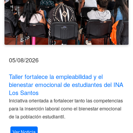
del
INA
Los
Santos
05/08/2026
Taller fortalece la empleabilidad y el
bienestar emocional de estudiantes del INA
Los Santos
Iniciativa orientada a fortalecer tanto las competencias
para la inserción laboral como el bienestar emocional
de la población estudiantil.
Ver Noticia