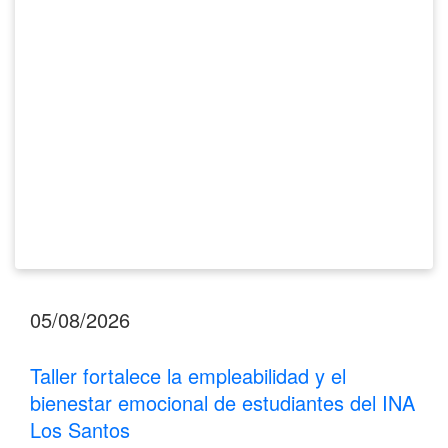
bienestar
emocional
de
estudiantes
del
INA
Los
Santos
05/08/2026
Taller fortalece la empleabilidad y el
bienestar emocional de estudiantes del INA
Los Santos