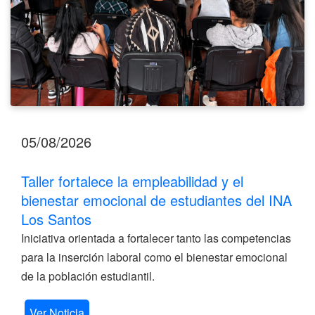
del
INA
Los
Santos
05/08/2026
Taller fortalece la empleabilidad y el
bienestar emocional de estudiantes del INA
Los Santos
Iniciativa orientada a fortalecer tanto las competencias
para la inserción laboral como el bienestar emocional
de la población estudiantil.
Ver Noticia