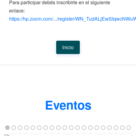
Para participar debés inscribirte en el siguiente
enlace:
https://hp.zoom.com/.../register/WN_TudALjEwSIqwcNWu
Inicio
Eventos