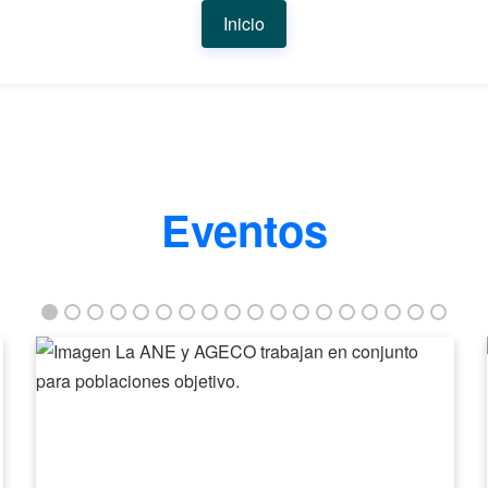
Inicio
Eventos
La
ANE
y
AGECO
trabajan