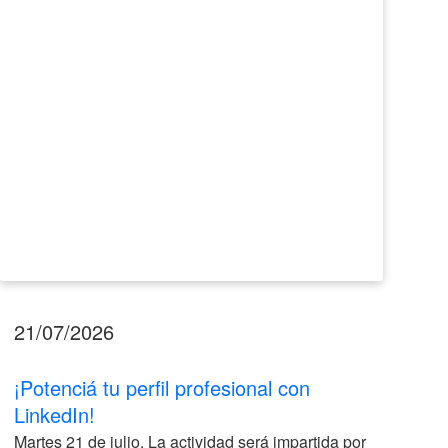
LinkedIn!
2026
21/07/2026
17
¡Potenciá tu perfil profesional con
II
LinkedIn!
La
Martes 21 de julio. La actividad será impartida por
ve