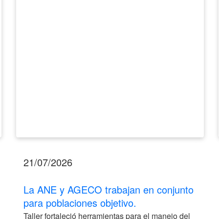
en
conjunto
para
poblaciones
objetivo.
21/07/2026
La ANE y AGECO trabajan en conjunto
para poblaciones objetivo.
Taller fortaleció herramientas para el manejo del