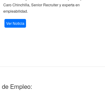
Caro Chinchilla, Senior Recruiter y experta en
la
empleabilidad.
V
Ver Noticia
l de Empleo: