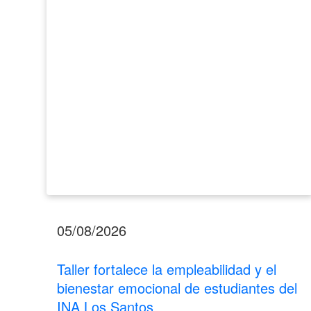
el
bienestar
emocional
de
estudiantes
del
INA
Los
Santos
05/08/2026
Taller fortalece la empleabilidad y el
bienestar emocional de estudiantes del
INA Los Santos