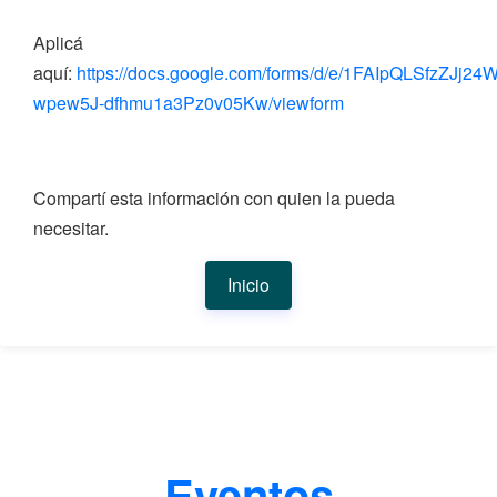
Aplicá
aquí:
https://docs.google.com/forms/d/e/1FAIpQLSfzZJ
wpew5J-dfhmu1a3Pz0v05Kw/viewform
Compartí esta información con quien la pueda
necesitar.
Inicio
Eventos