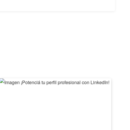
¡Potenciá
II
tu
Feri
perfil
de
profesional
Emp
con
Barv
LinkedIn!
2026