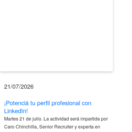
21/07/2026
17
¡Potenciá tu perfil profesional con
II
LinkedIn!
La
Martes 21 de julio. La actividad será impartida por
ve
Caro Chinchilla, Senior Recruiter y experta en
la