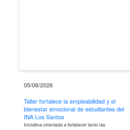
emocional
de
estudiantes
del
INA
Los
Santos
05/08/2026
Taller fortalece la empleabilidad y el
bienestar emocional de estudiantes del
INA Los Santos
Iniciativa orientada a fortalecer tanto las