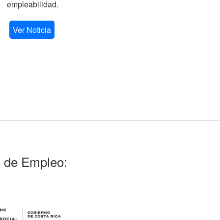
empleabilidad.
V
Ver Noticia
l de Empleo: