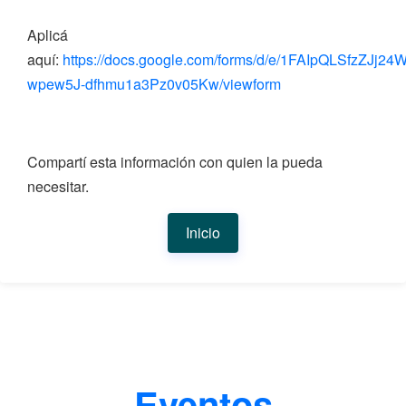
Aplicá
aquí:
https://docs.google.com/forms/d/e/1FAIpQLSfzZJ
wpew5J-dfhmu1a3Pz0v05Kw/viewform
Compartí esta información con quien la pueda
necesitar.
Inicio
Eventos