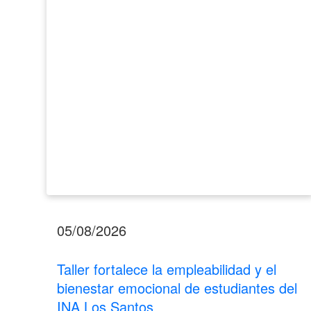
el
bienestar
emocional
de
estudiantes
del
INA
Los
Santos
05/08/2026
Taller fortalece la empleabilidad y el
bienestar emocional de estudiantes del
INA Los Santos