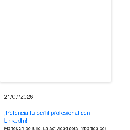
LinkedIn!
2026
21/07/2026
17
¡Potenciá tu perfil profesional con
II
LinkedIn!
La
Martes 21 de julio. La actividad será impartida por
ve