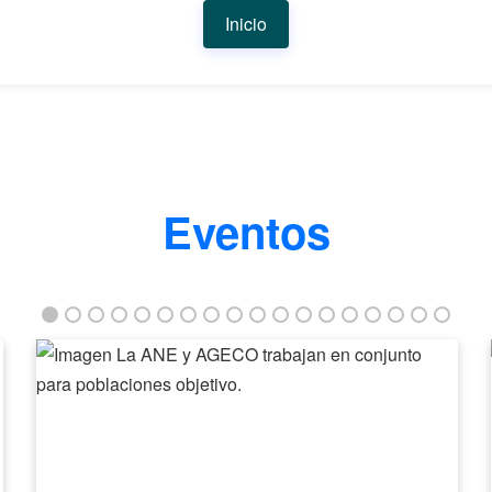
Inicio
Eventos
La
ANE
y
AGECO
trabajan