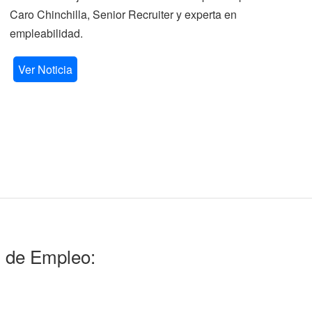
Caro Chinchilla, Senior Recruiter y experta en
la
empleabilidad.
V
Ver Noticia
l de Empleo: