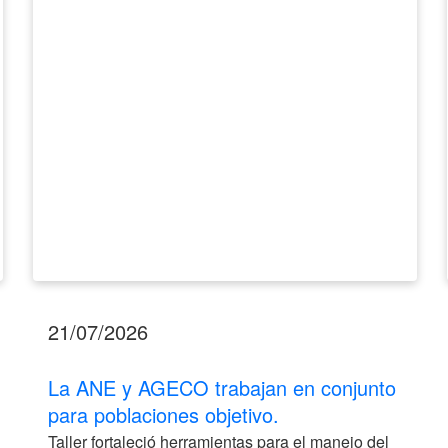
en
conjunto
para
poblaciones
objetivo.
21/07/2026
La ANE y AGECO trabajan en conjunto
para poblaciones objetivo.
Taller fortaleció herramientas para el manejo del