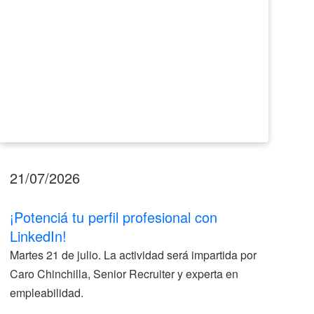
21/07/2026
17
¡Potenciá tu perfil profesional con
II
LinkedIn!
La
Martes 21 de julio. La actividad será impartida por
ve
Caro Chinchilla, Senior Recruiter y experta en
la
empleabilidad.
V