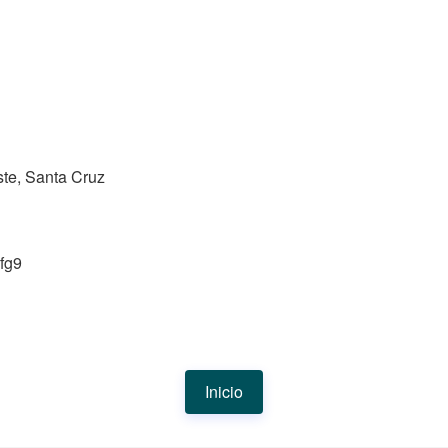
te, Santa Cruz
fg9
Inicio