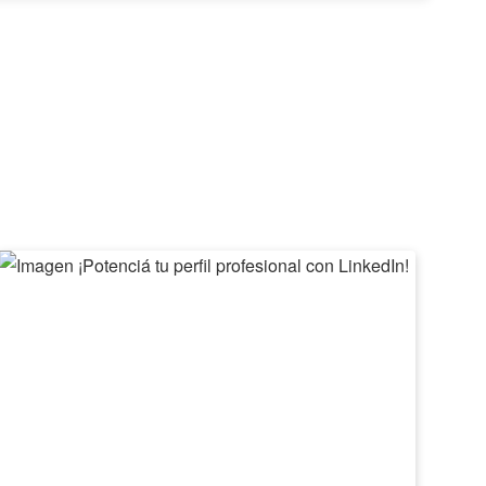
¡Potenciá
II
tu
Feri
perfil
de
profesional
Emp
con
Barv
LinkedIn!
2026