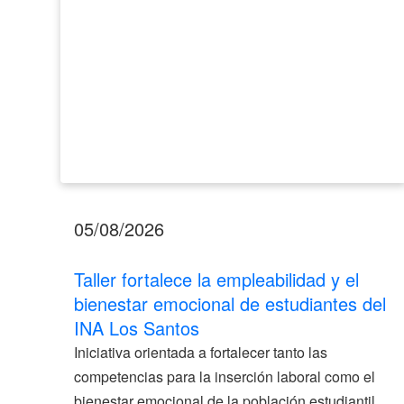
de
estudiantes
del
INA
Los
Santos
05/08/2026
Taller fortalece la empleabilidad y el
bienestar emocional de estudiantes del
INA Los Santos
Iniciativa orientada a fortalecer tanto las
competencias para la inserción laboral como el
bienestar emocional de la población estudiantil.