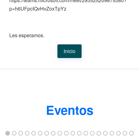
https://teams.microsoft.com/meet/293525209875380?
p=h6UFpcIQvHvZoxTpYz
Les esperamos.
Inicio
Eventos