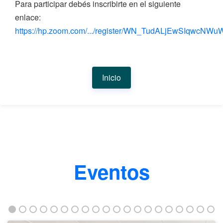
Para participar debés inscribirte en el siguiente
enlace:
https://hp.zoom.com/.../register/WN_TudALjEwSIqwcNWu
Inicio
Eventos