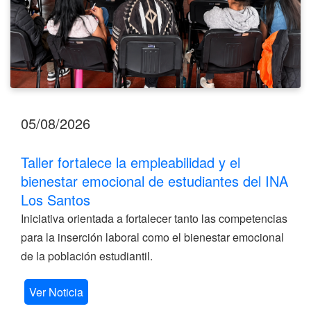
INA
Los
Santos
05/08/2026
Taller fortalece la empleabilidad y el
bienestar emocional de estudiantes del INA
Los Santos
Iniciativa orientada a fortalecer tanto las competencias
para la inserción laboral como el bienestar emocional
de la población estudiantil.
Ver Noticia