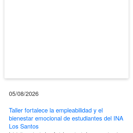
bienestar
emocional
de
estudiantes
del
INA
Los
Santos
05/08/2026
Taller fortalece la empleabilidad y el
bienestar emocional de estudiantes del INA
Los Santos