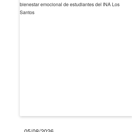
fortalece
la
empleabilidad
y
el
bienestar
emocional
de
estudiantes
del
INA
Los
Santos
05/08/2026