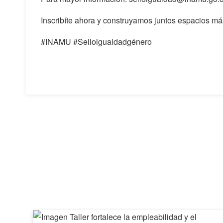
Inscribíte ahora y construyamos juntos espacios m
#INAMU #Selloigualdadgénero
Taller