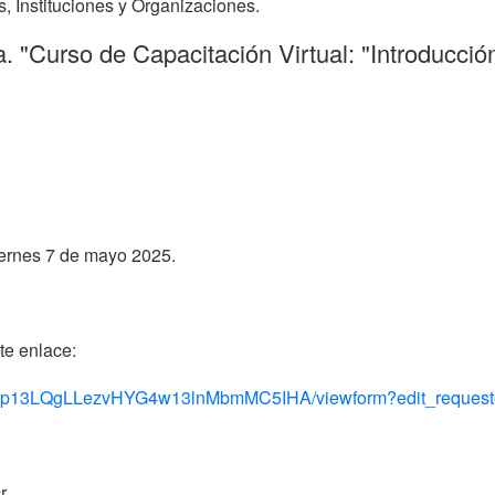
, Instituciones y Organizaciones.
a. "Curso de Capacitación Virtual: "Introducci
viernes 7 de mayo 2025.
te enlace:
Paip13LQgLLezvHYG4w13lnMbmMC5IHA/viewform?edit_request
r