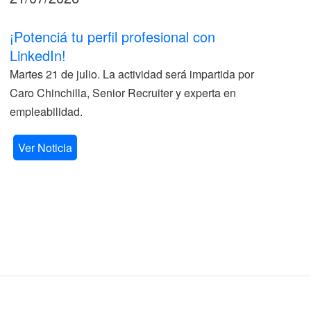
¡Potenciá tu perfil profesional con
II
LinkedIn!
La
Martes 21 de julio. La actividad será impartida por
ve
Caro Chinchilla, Senior Recruiter y experta en
la
empleabilidad.
V
Ver Noticia