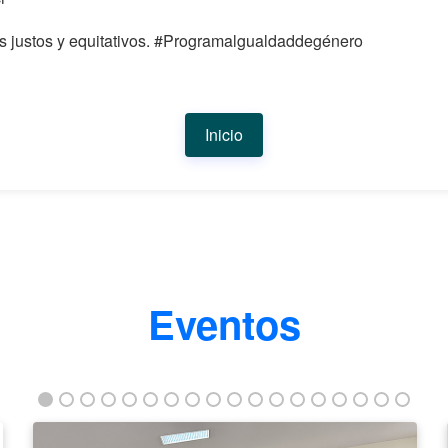
ás justos y equitativos. #Programalgualdaddegénero
Inicio
Eventos
La