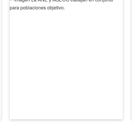
ANE
y
AGECO
trabajan
en
conjunto
para
poblaciones
objetivo.