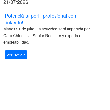
21/07/2026
17
¡Potenciá tu perfil profesional con
II
LinkedIn!
La
Martes 21 de julio. La actividad será impartida por
ve
Caro Chinchilla, Senior Recruiter y experta en
la
empleabilidad.
V
Ver Noticia