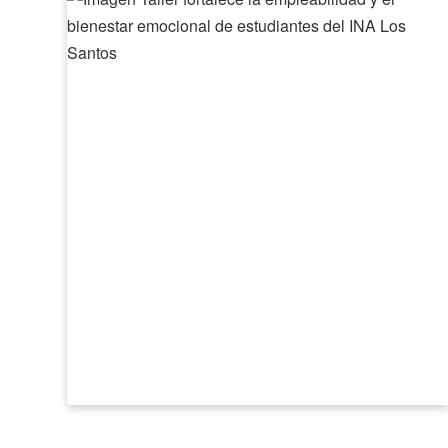
fortalece
la
empleabilidad
y
el
bienestar
emocional
de
estudiantes
del
INA
Los
Santos