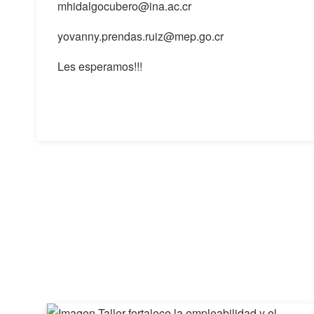
mhidalgocubero@ina.ac.cr
yovanny.prendas.ruiz@mep.go.cr
Les esperamos!!!
Taller