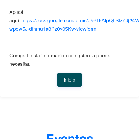
Aplicá
aquí:
https://docs.google.com/forms/d/e/1FAIpQLSfzZJ
wpew5J-dfhmu1a3Pz0v05Kw/viewform
Compartí esta información con quien la pueda
necesitar.
Inicio
Eventos