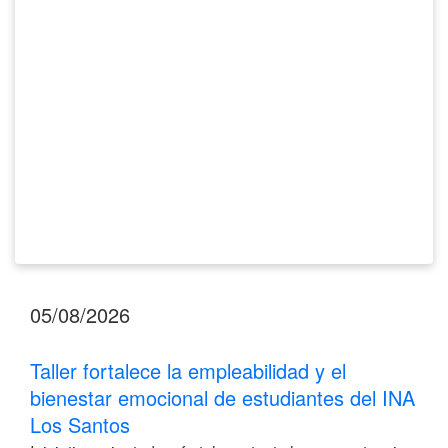
bienestar
emocional
de
estudiantes
del
INA
Los
Santos
05/08/2026
Taller fortalece la empleabilidad y el
bienestar emocional de estudiantes del INA
Los Santos