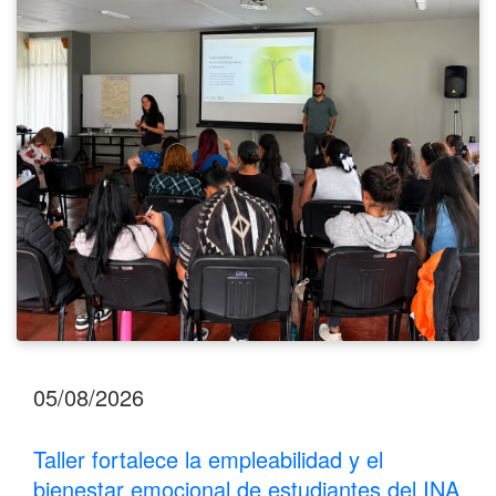
y
el
bienestar
emocional
de
estudiantes
del
INA
Los
Santos
05/08/2026
Taller fortalece la empleabilidad y el
bienestar emocional de estudiantes del INA