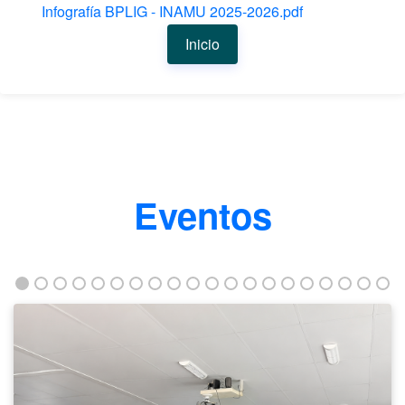
Infografía BPLIG - INAMU 2025-2026.pdf
Inicio
Eventos
Taller
fortalece
la
empleabilidad