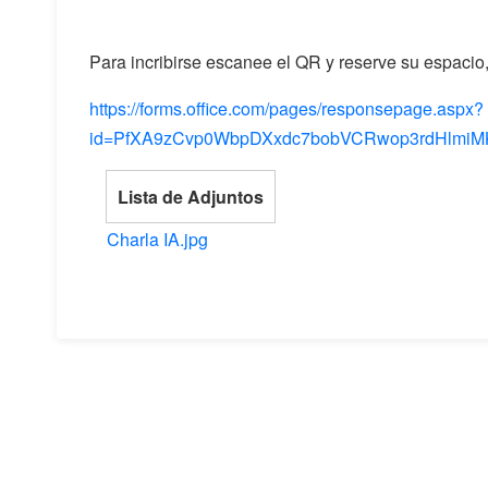
Para incribirse escanee el QR y reserve su espacio, 
https://forms.office.com/pages/responsepage.aspx?
id=PfXA9zCvp0WbpDXxdc7bobVCRwop3rdHlmiM
Lista de Adjuntos
Charla IA.jpg