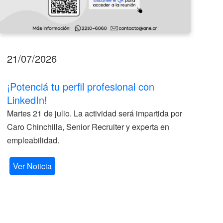
21/07/2026
17
¡Potenciá tu perfil profesional con
II
LinkedIn!
La
Martes 21 de julio. La actividad será impartida por
ve
Caro Chinchilla, Senior Recruiter y experta en
la
empleabilidad.
V
Ver Noticia