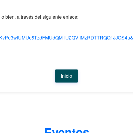
o bien, a través del siguiente enlace:
KvPe3wtUMUc5TzdFMUdQM1U2QVlIMzRDTTRQQ1JJQS4u&rou
Inicio
Eventos