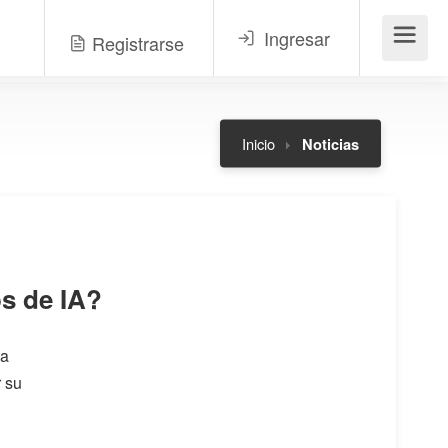
Ingresar
Registrarse
Menú
Inicio
Noticias
os de IA?
ia
r su