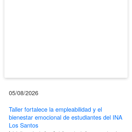
bienestar
emocional
de
estudiantes
del
INA
Los
Santos
05/08/2026
Taller fortalece la empleabilidad y el
bienestar emocional de estudiantes del INA
Los Santos