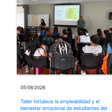
el
bienestar
emocional
de
estudiantes
del
INA
Los
Santos
05/08/2026
Taller fortalece la empleabilidad y el
bienestar emocional de estudiantes del