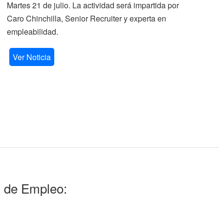
Martes 21 de julio. La actividad será impartida por
ve
Caro Chinchilla, Senior Recruiter y experta en
la
empleabilidad.
V
Ver Noticia
l de Empleo: