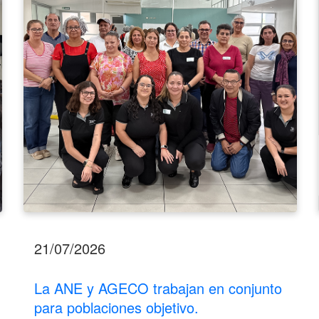
en
conjunto
para
poblaciones
objetivo.
21/07/2026
La ANE y AGECO trabajan en conjunto
para poblaciones objetivo.