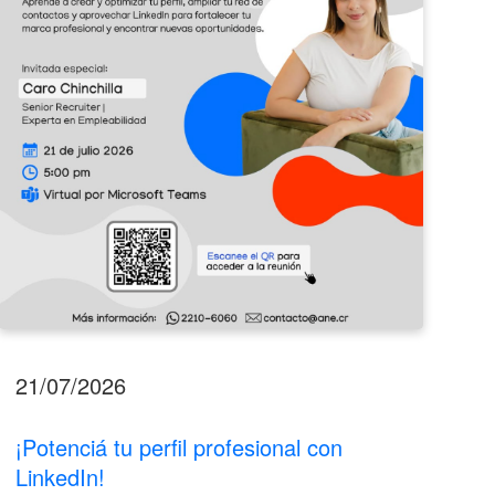
LinkedIn!
2026
21/07/2026
17
¡Potenciá tu perfil profesional con
II
LinkedIn!
La