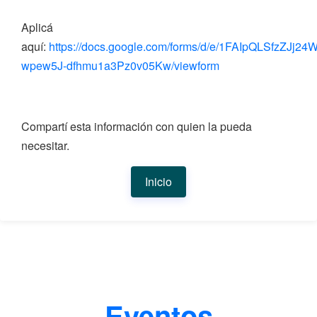
Aplicá
aquí:
https://docs.google.com/forms/d/e/1FAIpQLSfzZJ
wpew5J-dfhmu1a3Pz0v05Kw/viewform
Compartí esta información con quien la pueda
necesitar.
Inicio
Eventos