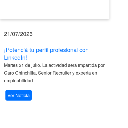
21/07/2026
17
¡Potenciá tu perfil profesional con
II
LinkedIn!
La
Martes 21 de julio. La actividad será impartida por
ve
Caro Chinchilla, Senior Recruiter y experta en
la
empleabilidad.
V
Ver Noticia