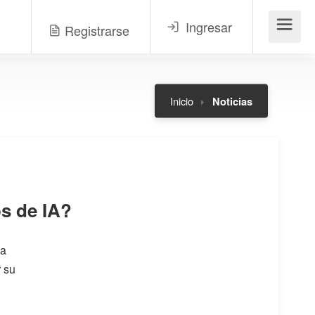
Ingresar
Registrarse
Menú
Inicio
Noticias
os de IA?
ia
r su