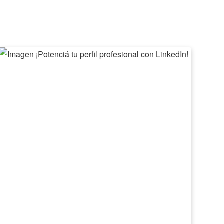
¡Potenciá
II
tu
Feri
perfil
de
profesional
Emp
con
Barv
LinkedIn!
2026