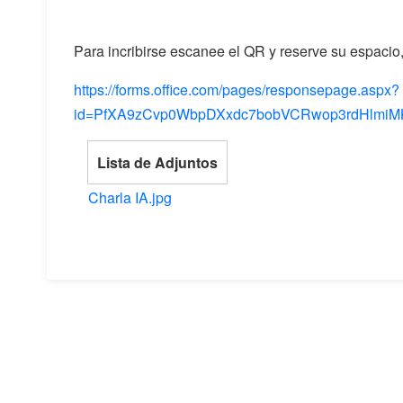
Para incribirse escanee el QR y reserve su espacio, 
https://forms.office.com/pages/responsepage.aspx?
id=PfXA9zCvp0WbpDXxdc7bobVCRwop3rdHlmiM
Lista de Adjuntos
Charla IA.jpg