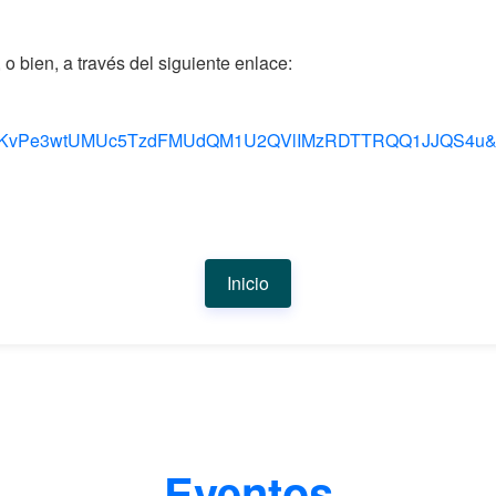
o bien, a través del siguiente enlace:
KvPe3wtUMUc5TzdFMUdQM1U2QVlIMzRDTTRQQ1JJQS4u&rou
Inicio
Eventos