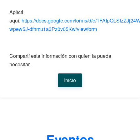
Aplicá
aquí:
https://docs.google.com/forms/d/e/1FAIpQLSfzZJ
wpew5J-dfhmu1a3Pz0v05Kw/viewform
Compartí esta información con quien la pueda
necesitar.
Inicio
Eventos