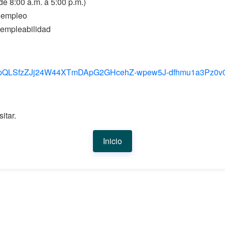
de 8:00 a.m. a 5:00 p.m.)
 empleo
e empleabilidad
/1FAIpQLSfzZJj24W44XTmDApG2GHcehZ-wpew5J-dfhmu1a3Pz0v
itar.
Inicio