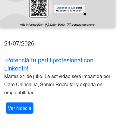
21/07/2026
17
¡Potenciá tu perfil profesional con
II
LinkedIn!
La
Martes 21 de julio. La actividad será impartida por
ve
Caro Chinchilla, Senior Recruiter y experta en
la
empleabilidad.
V
Ver Noticia