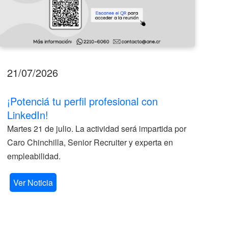
21/07/2026
17
¡Potenciá tu perfil profesional con
II
LinkedIn!
La
Martes 21 de julio. La actividad será impartida por
ve
Caro Chinchilla, Senior Recruiter y experta en
la
empleabilidad.
V
Ver Noticia