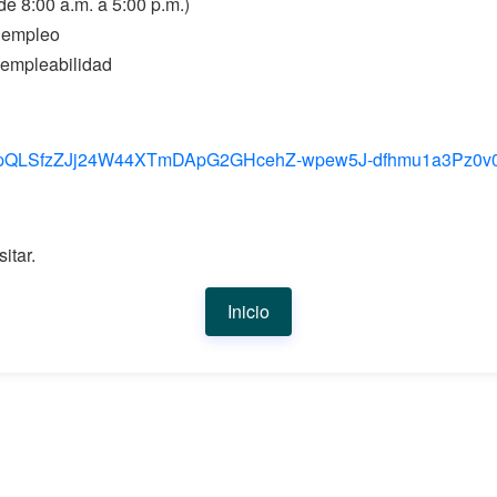
de 8:00 a.m. a 5:00 p.m.)
 empleo
e empleabilidad
/1FAIpQLSfzZJj24W44XTmDApG2GHcehZ-wpew5J-dfhmu1a3Pz0v
itar.
Inicio