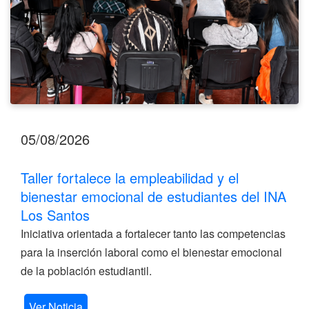
del
INA
Los
Santos
05/08/2026
Taller fortalece la empleabilidad y el
bienestar emocional de estudiantes del INA
Los Santos
Iniciativa orientada a fortalecer tanto las competencias
para la inserción laboral como el bienestar emocional
de la población estudiantil.
Ver Noticia