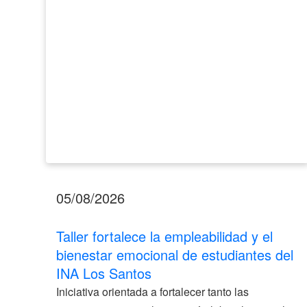
emocional
de
estudiantes
del
INA
Los
Santos
05/08/2026
Taller fortalece la empleabilidad y el
bienestar emocional de estudiantes del
INA Los Santos
Iniciativa orientada a fortalecer tanto las