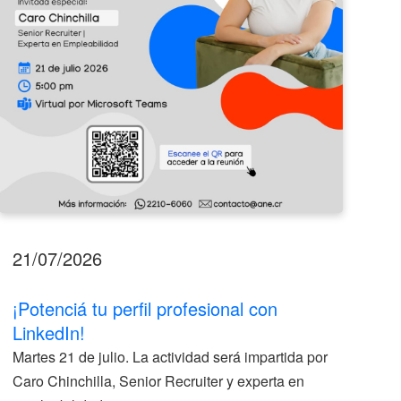
21/07/2026
17
¡Potenciá tu perfil profesional con
II
LinkedIn!
La
Martes 21 de julio. La actividad será impartida por
ve
Caro Chinchilla, Senior Recruiter y experta en
la