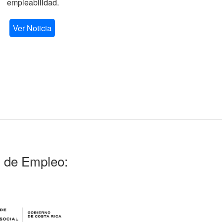
empleabilidad.
V
Ver Noticia
l de Empleo: