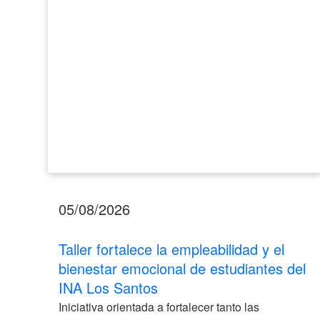
emocional
de
estudiantes
del
INA
Los
Santos
05/08/2026
Taller fortalece la empleabilidad y el
bienestar emocional de estudiantes del
INA Los Santos
Iniciativa orientada a fortalecer tanto las