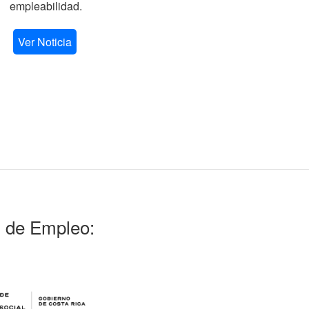
empleabilidad.
V
Ver Noticia
l de Empleo: