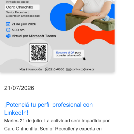
21/07/2026
17
¡Potenciá tu perfil profesional con
II
LinkedIn!
La
Martes 21 de julio. La actividad será impartida por
ve
Caro Chinchilla, Senior Recruiter y experta en
la