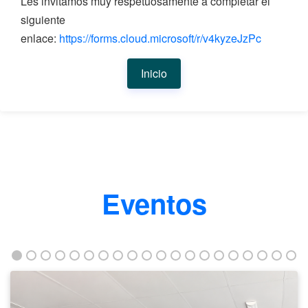
Les invitamos muy respetuosamente a completar el
siguiente
enlace:
https://forms.cloud.microsoft/r/v4kyzeJzPc
Inicio
Eventos
Taller
fortalece