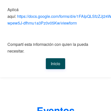
Aplicá
aquí:
https://docs.google.com/forms/d/e/1FAIpQLSfzZJ
wpew5J-dfhmu1a3Pz0v05Kw/viewform
Compartí esta información con quien la pueda
necesitar.
Inicio
Eventos