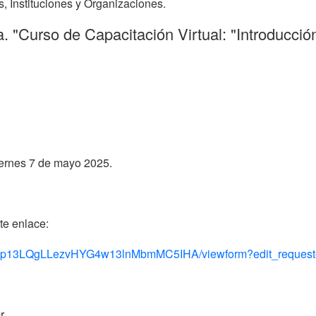
, Instituciones y Organizaciones.
a. "Curso de Capacitación Virtual: "Introducci
viernes 7 de mayo 2025.
te enlace:
Paip13LQgLLezvHYG4w13lnMbmMC5IHA/viewform?edit_request
r