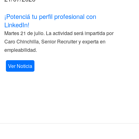
¡Potenciá tu perfil profesional con
II
LinkedIn!
La
Martes 21 de julio. La actividad será impartida por
ve
Caro Chinchilla, Senior Recruiter y experta en
la
empleabilidad.
V
Ver Noticia