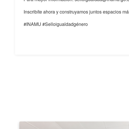
Inscribíte ahora y construyamos juntos espacios m
#INAMU #Selloigualdadgénero
Taller