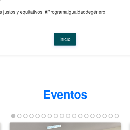
ás justos y equitativos. #Programalgualdaddegénero
Inicio
Eventos
La