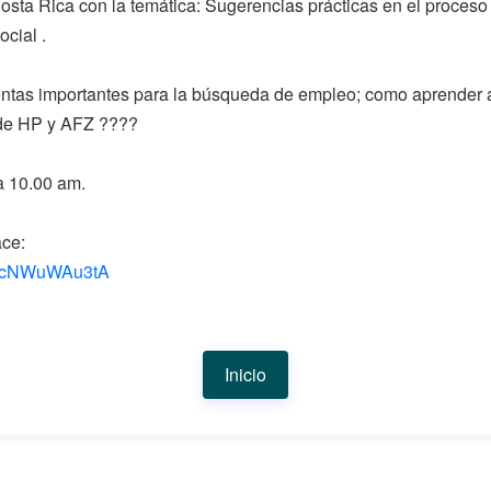
 Costa Rica con la temática: Sugerencias prácticas en el proc
cial .
mientas importantes para la búsqueda de empleo; como aprender a
o de HP y AFZ ????
a 10.00 am.
ace:
IqwcNWuWAu3tA
Inicio