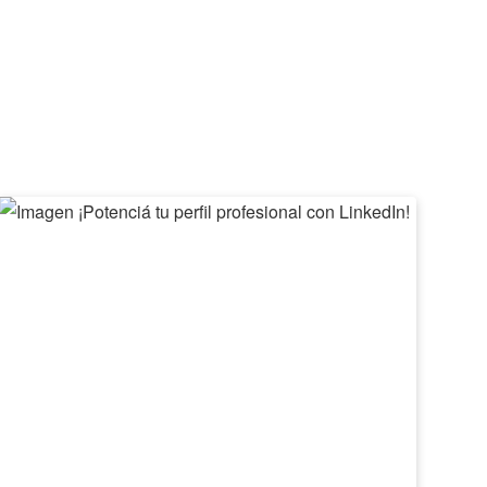
¡Potenciá
II
tu
Feri
perfil
de
profesional
Emp
con
Barv
LinkedIn!
2026