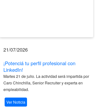
21/07/2026
17
¡Potenciá tu perfil profesional con
II
LinkedIn!
La
Martes 21 de julio. La actividad será impartida por
ve
Caro Chinchilla, Senior Recruiter y experta en
la
empleabilidad.
V
Ver Noticia