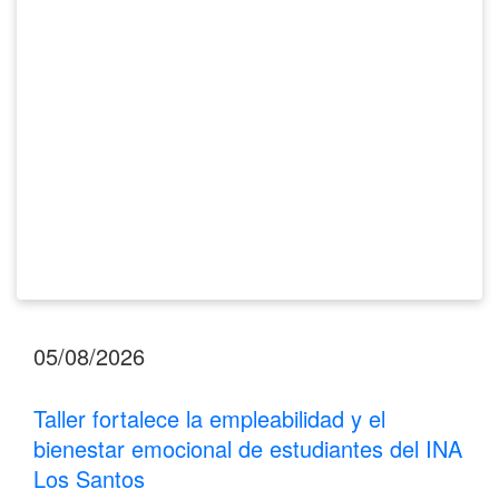
bienestar
emocional
de
estudiantes
del
INA
Los
Santos
05/08/2026
Taller fortalece la empleabilidad y el
bienestar emocional de estudiantes del INA
Los Santos