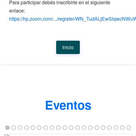
Para participar debés inscribirte en el siguiente
enlace:
https://hp.zoom.com/.../register/WN_TudALjEwSIqwcNWu
Inicio
Eventos