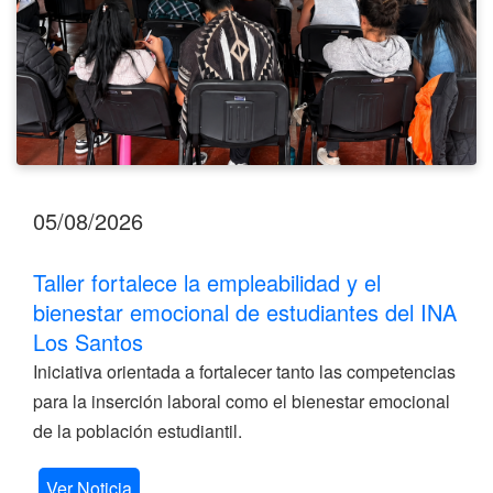
del
INA
Los
Santos
05/08/2026
Taller fortalece la empleabilidad y el
bienestar emocional de estudiantes del INA
Los Santos
Iniciativa orientada a fortalecer tanto las competencias
para la inserción laboral como el bienestar emocional
de la población estudiantil.
Ver Noticia