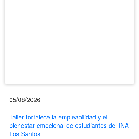
bienestar
emocional
de
estudiantes
del
INA
Los
Santos
05/08/2026
Taller fortalece la empleabilidad y el
bienestar emocional de estudiantes del INA
Los Santos