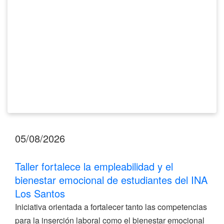
emocional
de
estudiantes
del
INA
Los
Santos
05/08/2026
Taller fortalece la empleabilidad y el
bienestar emocional de estudiantes del INA
Los Santos
Iniciativa orientada a fortalecer tanto las competencias
para la inserción laboral como el bienestar emocional