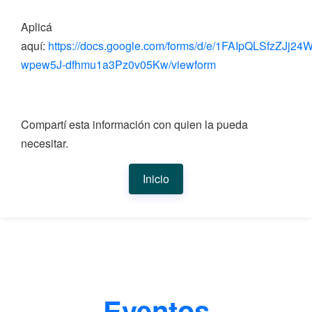
Aplicá
aquí:
https://docs.google.com/forms/d/e/1FAIpQLSfzZJ
wpew5J-dfhmu1a3Pz0v05Kw/viewform
Compartí esta información con quien la pueda
necesitar.
Inicio
Eventos