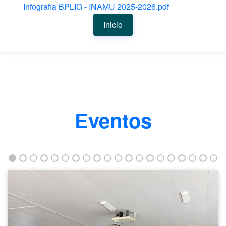
Infografía BPLIG - INAMU 2025-2026.pdf
Inicio
Eventos
Taller
fortalece
la
empleabilidad