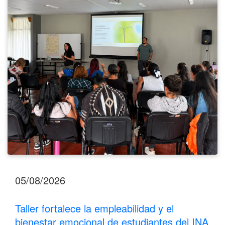
y
el
bienestar
emocional
de
estudiantes
del
INA
Los
Santos
05/08/2026
Taller fortalece la empleabilidad y el
bienestar emocional de estudiantes del INA