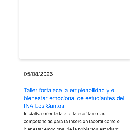
de
estudiantes
del
INA
Los
Santos
05/08/2026
Taller fortalece la empleabilidad y el
bienestar emocional de estudiantes del
INA Los Santos
Iniciativa orientada a fortalecer tanto las
competencias para la inserción laboral como el
bienestar emocional de la población estudiantil.