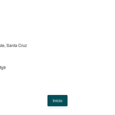
te, Santa Cruz
fg9
Inicio