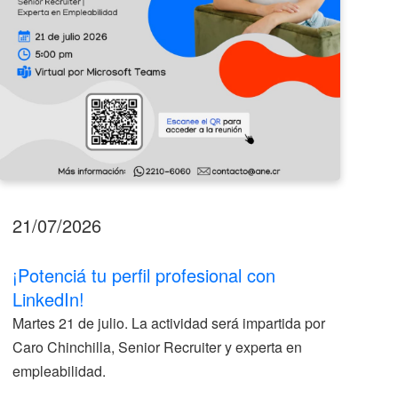
21/07/2026
17
¡Potenciá tu perfil profesional con
II
LinkedIn!
La
Martes 21 de julio. La actividad será impartida por
ve
Caro Chinchilla, Senior Recruiter y experta en
la
empleabilidad.
V