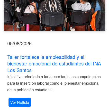
INA
Los
Santos
05/08/2026
Taller fortalece la empleabilidad y el
bienestar emocional de estudiantes del INA
Los Santos
Iniciativa orientada a fortalecer tanto las competencias
para la inserción laboral como el bienestar emocional
de la población estudiantil.
Ver Noticia