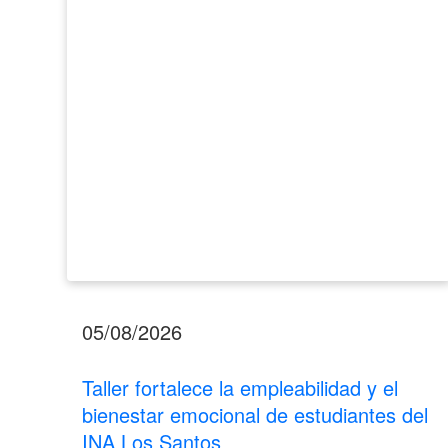
el
bienestar
emocional
de
estudiantes
del
INA
Los
Santos
05/08/2026
Taller fortalece la empleabilidad y el
bienestar emocional de estudiantes del
INA Los Santos