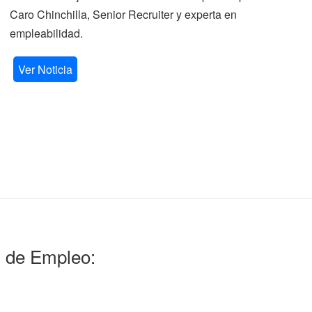
Caro Chinchilla, Senior Recruiter y experta en
la
empleabilidad.
V
Ver Noticia
l de Empleo: