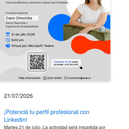
LinkedIn!
2026
21/07/2026
17
¡Potenciá tu perfil profesional con
II
LinkedIn!
La
Martes 21 de julio. La actividad será impartida por
ve