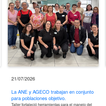
en
conjunto
para
poblaciones
objetivo.
21/07/2026
La ANE y AGECO trabajan en conjunto
para poblaciones objetivo.
Taller fortaleció herramientas para el manejo del