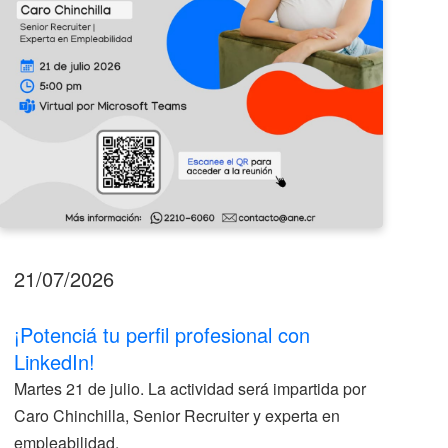
21/07/2026
17
¡Potenciá tu perfil profesional con
II
LinkedIn!
La
Martes 21 de julio. La actividad será impartida por
ve
Caro Chinchilla, Senior Recruiter y experta en
la
empleabilidad.