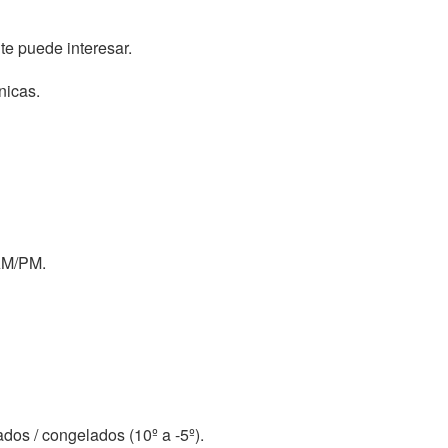
te puede interesar.
nicas.
 AM/PM.
ados / congelados (10º a -5º).