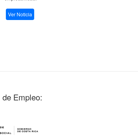
V
Ver Noticia
l de Empleo: