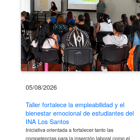
emocional
de
estudiantes
del
INA
Los
Santos
05/08/2026
Taller fortalece la empleabilidad y el
bienestar emocional de estudiantes del
INA Los Santos
Iniciativa orientada a fortalecer tanto las
competencias para la inserción laboral como el