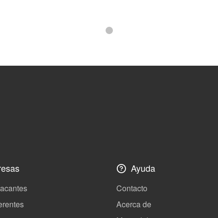
esas
Ayuda
vacantes
Contacto
erentes
Acerca de