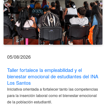
estudiantes
del
INA
Los
Santos
05/08/2026
Taller fortalece la empleabilidad y el
bienestar emocional de estudiantes del INA
Los Santos
Iniciativa orientada a fortalecer tanto las competencias
para la inserción laboral como el bienestar emocional
de la población estudiantil.