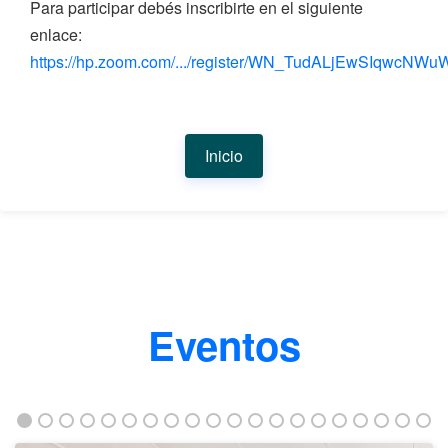
Para participar debés inscribirte en el siguiente
enlace:
https://hp.zoom.com/.../register/WN_TudALjEwSIqwcNWu
Inicio
Eventos