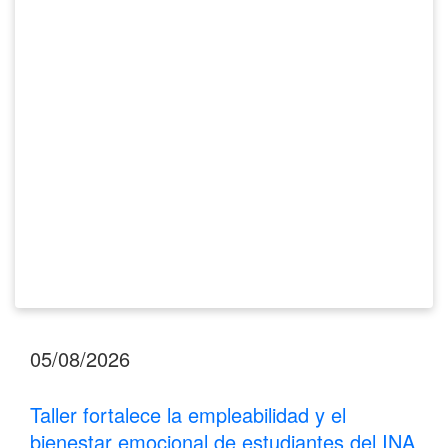
y
el
bienestar
emocional
de
estudiantes
del
INA
Los
Santos
05/08/2026
Taller fortalece la empleabilidad y el
bienestar emocional de estudiantes del INA