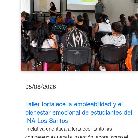
emocional
de
estudiantes
del
INA
Los
Santos
05/08/2026
Taller fortalece la empleabilidad y el
bienestar emocional de estudiantes del
INA Los Santos
Iniciativa orientada a fortalecer tanto las
competencias para la inserción laboral como el