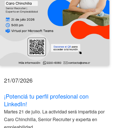
21/07/2026
17
¡Potenciá tu perfil profesional con
II
LinkedIn!
La
Martes 21 de julio. La actividad será impartida por
ve
Caro Chinchilla, Senior Recruiter y experta en
la
empleabilidad.