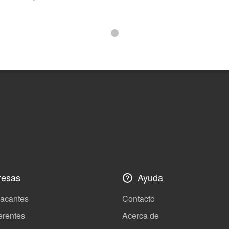
esas
Ayuda
vacantes
Contacto
erentes
Acerca de