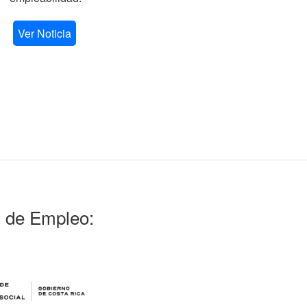
V
Ver Noticia
l de Empleo: