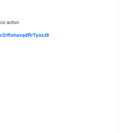
ico activo
gle/2rRxhavqdRrTyozJ8